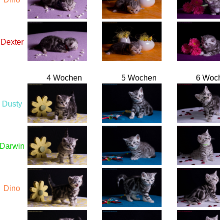
Dexter
4 Wochen
5 Wochen
6 Woc
Dusty
Darwin
Dino