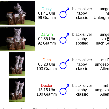
Dusty
black-silver
umge
01:41 Uhr
tabby
n
99 Gramm
classic
Untergr
Darwin
black-silver
umge
02:35 Uhr
tabby
zu
92 Gramm
spotted
nach S
Dino
black-silver
mit 
05:23 Uhr
tabby
umgezo
103 Gramm
classic
Alle
Dexter
black-silver
mit
13:15 Uhr
tabby
umgezo
100 Gramm
classic
Alle