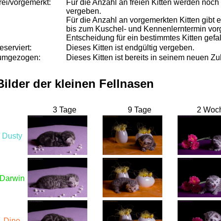
frei/vorgemerkt:
Für die Anzahl an freien Kitten werden noc
vergeben.
Für die Anzahl an vorgemerkten Kitten gibt e
bis zum Kuschel- und Kennenlerntermin vorg
Entscheidung für ein bestimmtes Kitten gefal
reserviert:
Dieses Kitten ist endgültig vergeben.
umgezogen:
Dieses Kitten ist bereits in seinem neuen
Bilder der kleinen Fellnasen
3 Tage
9 Tage
2 Woc
Dusty
Darwin
Dino