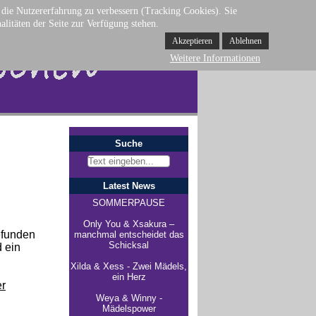
d die Nutzererfahrung zu verbessern (Tracking Cookies). Sie
alitäten der Seite zur Verfügung stehen.
Akzeptieren
Ablehnen
Weitere Informationen
Suche
Latest News
SOMMERPAUSE
Only You & Xsakura –
efunden
manchmal entscheidet das
Schicksal
 ein
Xilda & Xess - Zwei Mädels,
ein Herz
er
Weya & Winny -
Mädelspower