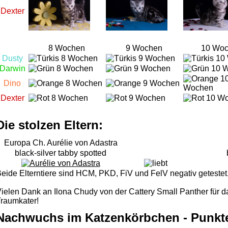
Dexter
8 Wochen
9 Wochen
10 Wo
Dusty
Darwin
Dino
Dexter
Die stolzen Eltern:
Europa Ch. Aurélie von Adastra
black-silver tabby spotted
eide Elterntiere sind HCM, PKD, FiV und FelV negativ getestet.
ielen Dank an Ilona Chudy von der Cattery Small Panther für
raumkater!
Nachwuchs im Katzenkörbchen - Punkte