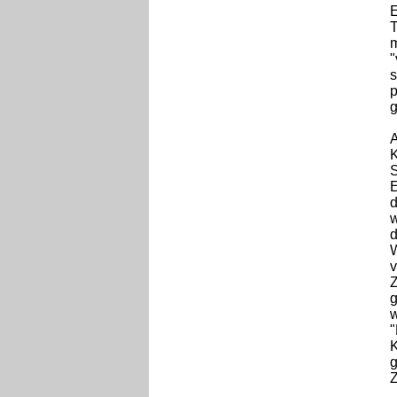
E
T
m
"
s
p
g
A
K
S
E
d
w
d
W
v
Z
g
w
"
K
g