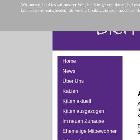
Wir nutzen Cookies auf unserer Website. Einige von ihnen sind esse
können selbst entscheiden, ob Sie die Cookies zulassen möchten. Bi
Home
News
Über Uns
Katzen
Kitten aktuell
A
u
Kitten ausgezogen
k
Im neuen Zuhause
B
Ehemalige Mitbewohner