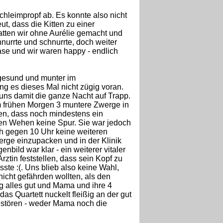
chleimpropf ab. Es konnte also nicht
t, dass die Kitten zu einer
atten wir ohne Aurélie gemacht und
nurrte und schnurrte, doch weiter
ase und wir waren happy - endlich
 gesund und munter im
ng es dieses Mal nicht zügig voran.
t uns damit die ganze Nacht auf Trapp.
am frühen Morgen 3 muntere Zwerge in
hen, dass noch mindestens ein
uten Wehen keine Spur. Sie war jedoch
uch gegen 10 Uhr keine weiteren
erge einzupacken und in der Klinik
bild war klar - ein weiterer vitaler
rztin feststellen, dass sein Kopf zu
ste :(. Uns blieb also keine Wahl,
icht gefährden wollten, als den
ng alles gut und Mama und ihre 4
das Quartett nuckelt fleißig an der gut
zu stören - weder Mama noch die