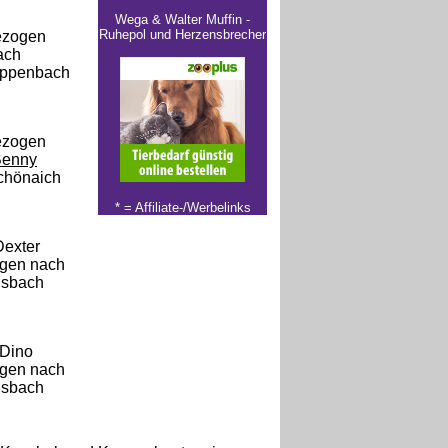
Wega & Walter Muffin -
Ruhepol und Herzensbrecher
zogen
ach
uppenbach
zogen
Benny
chönaich
* =
Affiliate-/Werbelinks
Dexter
gen nach
nsbach
 Dino
gen nach
nsbach