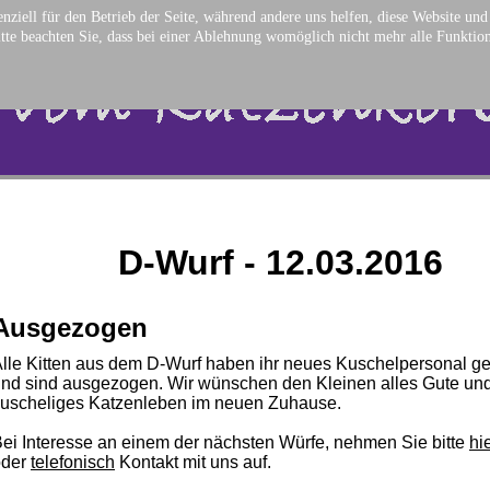
nziell für den Betrieb der Seite, während andere uns helfen, diese Website un
tte beachten Sie, dass bei einer Ablehnung womöglich nicht mehr alle Funktion
D-Wurf - 12.03.2016
Ausgezogen
lle Kitten aus dem D-Wurf haben ihr neues Kuschelpersonal g
nd sind ausgezogen. Wir wünschen den Kleinen alles Gute und
uscheliges Katzenleben im neuen Zuhause.
ei Interesse an einem der nächsten Würfe, nehmen Sie bitte
hi
oder
telefonisch
Kontakt mit uns auf.