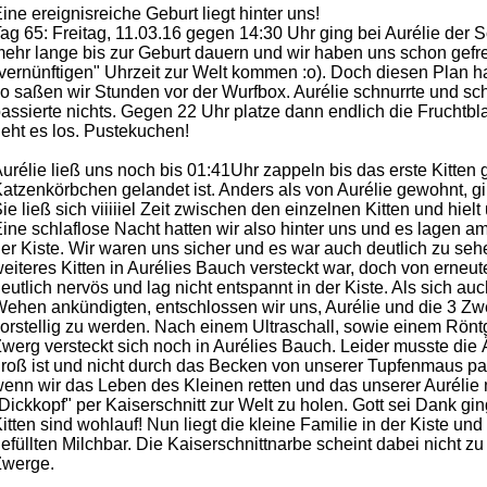
ine ereignisreiche Geburt liegt hinter uns!
ag 65: Freitag, 11.03.16 gegen 14:30 Uhr ging bei Aurélie der S
ehr lange bis zur Geburt dauern und wir haben uns schon gefreu
vernünftigen" Uhrzeit zur Welt kommen :o). Doch diesen Plan h
o saßen wir Stunden vor der Wurfbox. Aurélie schnurrte und sch
assierte nichts. Gegen 22 Uhr platze dann endlich die Fruchtbl
eht es los. Pustekuchen!
urélie ließ uns noch bis 01:41Uhr zappeln bis das erste Kitten
atzenkörbchen gelandet ist. Anders als von Aurélie gewohnt, gi
ie ließ sich viiiiiel Zeit zwischen den einzelnen Kitten und hiel
ine schlaflose Nacht hatten wir also hinter uns und es lagen 
er Kiste. Wir waren uns sicher und es war auch deutlich zu se
eiteres Kitten in Aurélies Bauch versteckt war, doch von erne
eutlich nervös und lag nicht entspannt in der Kiste. Als sich a
ehen ankündigten, entschlossen wir uns, Aurélie und die 3 Zw
orstellig zu werden. Nach einem Ultraschall, sowie einem Röntgen
werg versteckt sich noch in Aurélies Bauch. Leider musste die Ä
roß ist und nicht durch das Becken von unserer Tupfenmaus pas
enn wir das Leben des Kleinen retten und das unserer Aurélie n
Dickkopf" per Kaiserschnitt zur Welt zu holen. Gott sei Dank gi
itten sind wohlauf! Nun liegt die kleine Familie in der Kiste und 
efüllten Milchbar. Die Kaiserschnittnarbe scheint dabei nicht 
Zwerge.